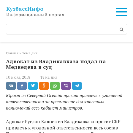
Перейти
КузбассИнфо
к
Информационный портал
контенту
Поиск:
Главная
»
Тема дня
Адвокат из Владикавказа подал на
Медведева в суд
10 июля, 2018
Тема дня
Юрист из Северной Осетии просит привлечь к уголовной
ответственности за превышение должностных
полномочий весь кабинет министров.
Адвокат Руслан Калоев из Владикавказа просит СКР
привлечь к уголовной ответственности весь состав