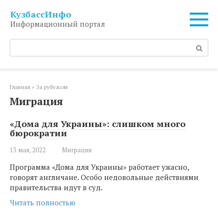
Перейти
КузбассИнфо
к
Информационный портал
контенту
Поиск:
Главная
»
За рубежом
Миграция
«Дома для Украины»: слишком много
бюрократии
13 мая, 2022
Миграция
Программа «Дома для Украины» работает ужасно,
говорят англичане. Особо недовольные действиями
правительства идут в суд.
Читать полностью