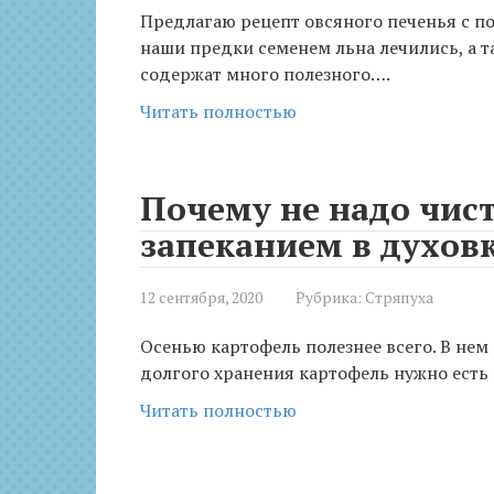
Предлагаю рецепт овсяного печенья с пол
наши предки семенем льна лечились, а т
содержат много полезного….
Читать полностью
Почему не надо чис
запеканием в духов
12 сентября, 2020
Рубрика:
Стряпуха
Осенью картофель полезнее всего. В нем
долгого хранения картофель нужно есть п
Читать полностью