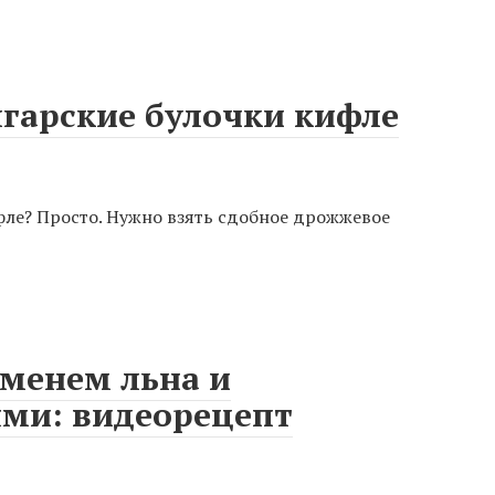
лгарские булочки кифле
фле? Просто. Нужно взять сдобное дрожжевое
еменем льна и
ми: видеорецепт