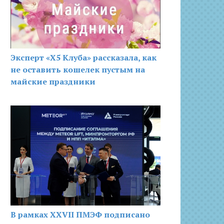
Эксперт «Х5 Клуба» рассказала, как
не оставить кошелек пустым на
майские праздники
В рамках XXVII ПМЭФ подписано