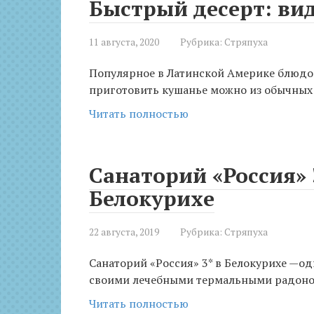
Быстрый десерт: ви
11 августа, 2020
Рубрика:
Стряпуха
Популярное в Латинской Америке блюдо с
приготовить кушанье можно из обычных
Читать полностью
Санаторий «Россия» 
Белокурихе
22 августа, 2019
Рубрика:
Стряпуха
Санаторий «Россия» 3* в Белокурихе —од
своими лечебными термальными радоно
Читать полностью