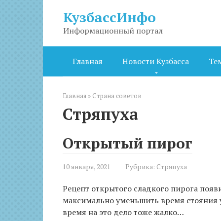
Перейти
КузбассИнфо
к
контенту
Информационный портал
Главная
Новости Кузбасса
Те
Главная
»
Страна советов
Стряпуха
Открытый пирог
10 января, 2021
Рубрика:
Стряпуха
Рецепт открытого сладкого пирога появи
максимально уменьшить время стояния у
время на это дело тоже жалко…