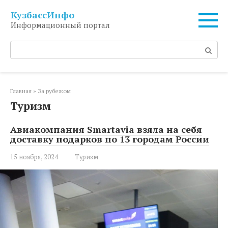
Перейти
КузбассИнфо
к
Информационный портал
контенту
Поиск:
Главная
»
За рубежом
Туризм
Авиакомпания Smartavia взяла на себя
доставку подарков по 13 городам России
15 ноября, 2024
Туризм