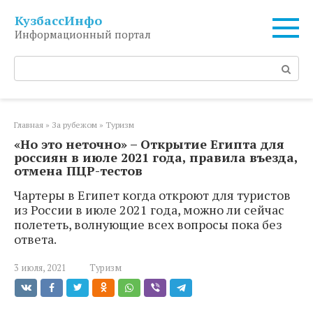
Перейти
КузбассИнфо
к
Информационный портал
контенту
Поиск:
Главная
»
За рубежом
»
Туризм
«Но это неточно» – Открытие Египта для
россиян в июле 2021 года, правила въезда,
отмена ПЦР-тестов
Чартеры в Египет когда откроют для туристов
из России в июле 2021 года, можно ли сейчас
полететь, волнующие всех вопросы пока без
ответа.
3 июля, 2021
Туризм