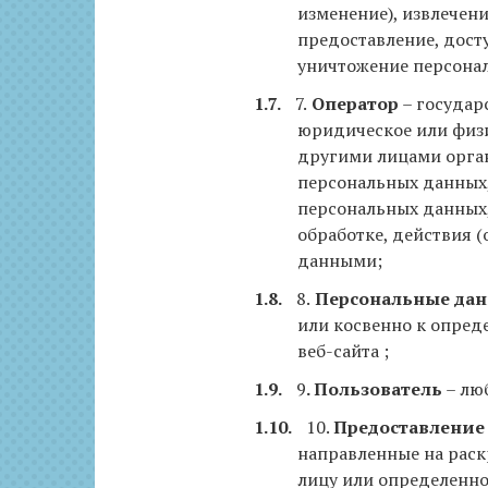
изменение), извлечени
предоставление, досту
уничтожение персона
7.
Оператор
– государ
юридическое или физи
другими лицами орга
персональных данных,
персональных данных
обработке, действия 
данными;
8.
Персональные да
или косвенно к опре
веб-сайта ;
9
. Пользователь
– люб
10.
Предоставление
направленные на рас
лицу или определенно