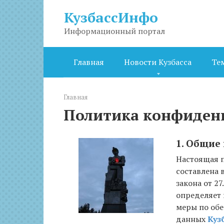
Перейти
КузбассИнфо
к
контенту
Информационный портал
Главная
Новости Кузбасса
Те
Главная
Политика конфиден
1. Общие
Настоящая 
составлена 
закона от 2
определяет
меры по об
данных
Куз