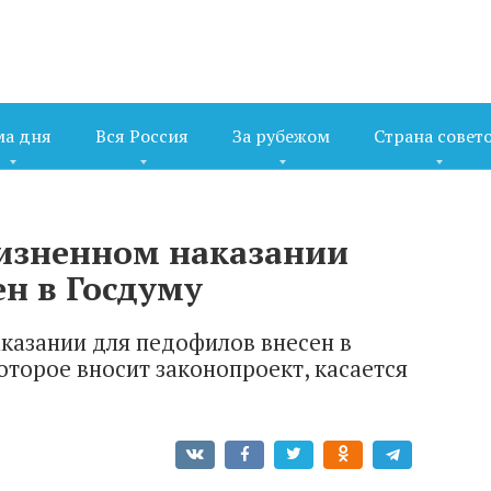
ма дня
Вся Россия
За рубежом
Страна совет
изненном наказании
н в Госдуму
казании для педофилов внесен в
оторое вносит законопроект, касается