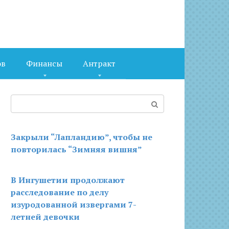
ов
Финансы
Антракт
Поиск:
Закрыли “Лапландию”, чтобы не
повторилась “Зимняя вишня”
В Ингушетии продолжают
расследование по делу
изуродованной извергами 7-
летней девочки