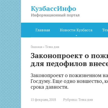
Перейти
КузбассИнфо
к
контенту
Информационный портал
Главная
Новости Кузбасса
Те
Главная
»
Тема дня
Законопроект о пож
для педофилов внесе
Законопроект о пожизненном на
Госдуму. Еще одно новшество, к
срока давности.
15 февраля, 2018
Рубрика:
Тема дня