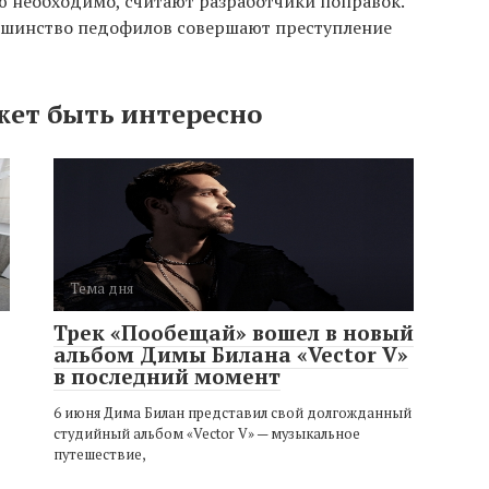
ю необходимо, считают разработчики поправок.
льшинство педофилов совершают преступление
жет быть интересно
Тема дня
Трек «Пообещай» вошел в новый
альбом Димы Билана «Vector V»
в последний момент
6 июня Дима Билан представил свой долгожданный
студийный альбом «Vector V» — музыкальное
путешествие,