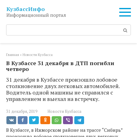
Перейти
КузбассИнфо
к
Информационный портал
контенту
Поиск:
Главная
»
Новости Кузбасса
В Кузбассе 31 декабря в ДТП погибли
четверо
31 декабря в Кузбассе произошло лобовое
столкновение двух легковых автомобилей.
Водитель одной машины не справился с
управлением и выехал на встречку.
31 декабря, 2019
Новости Кузбасса
В Кузбассе, в Ижморском районе на трассе “Сибирь”
произошло лобовое столкновение двух легковых