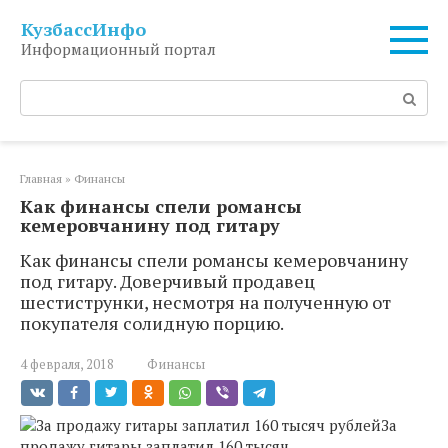
Перейти
КузбассИнфо
к
Информационный портал
контенту
Поиск:
Главная
»
Финансы
Как финансы спели романсы
кемеровчанину под гитару
Как финансы спели романсы кемеровчанину
под гитару. Доверчивый продавец
шестиструнки, несмотря на полученную от
покупателя солидную порцию.
4 февраля, 2018
Финансы
За
продажу гитары заплатил 160 тысяч