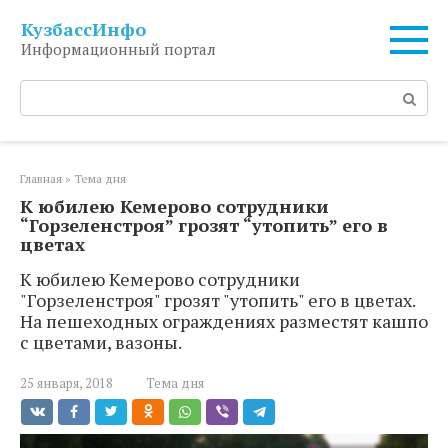
Перейти
КузбассИнфо
к
Информационный портал
контенту
Поиск:
Главная
»
Тема дня
К юбилею Кемерово сотрудники
“Горзеленстроя” грозят “утопить” его в
цветах
К юбилею Кемерово сотрудники
"Горзеленстроя" грозят "утопить" его в цветах.
На пешеходных ограждениях разместят кашпо
с цветами, вазоны.
25 января, 2018
Тема дня