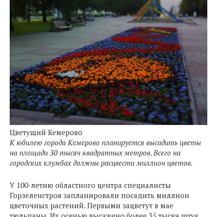
Цветущий Кемерово
К юбилею города Кемерово планируется высадить цветы
на площади 30 тысяч квадратных метров. Всего на
городских клумбах должны расцвести миллион цветов.
У 100-летию областного центра специалисты
Горзеленстроя запланировали посадить миллион
цветочных растений. Первыми зацветут в мае
тюльпаны. Их осенью высажено более 35 тысяч штук.