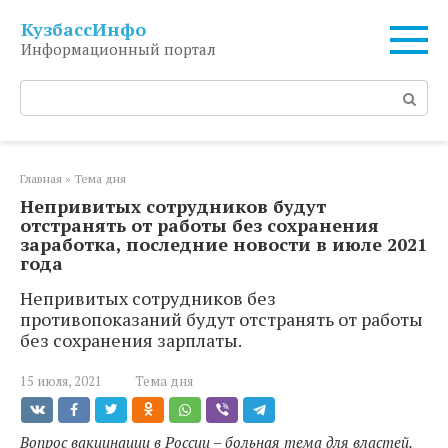
Перейти
КузбассИнфо
к
Информационный портал
контенту
Поиск:
Главная
»
Тема дня
Непривитых сотрудников будут
отстранять от работы без сохранения
заработка, последние новости в июле 2021
года
Непривитых сотрудников без
противопоказаний будут отстранять от работы
без сохранения зарплаты.
15 июля, 2021
Тема дня
Вопрос вакцинации в России – больная тема для властей.