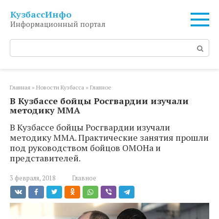
Перейти
КузбассИнфо
к
Информационный портал
контенту
Поиск:
Главная
»
Новости Кузбасса
»
Главное
В Кузбассе бойцы Росгвардии изучали
методику ММА
В Кузбассе бойцы Росгвардии изучали
методику ММА. Практические занятия прошли
под руководством бойцов ОМОНа и
представителей.
3 февраля, 2018
Главное