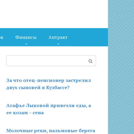
ов
Финансы
Антракт
Поиск:
За что отец-пенсионер застрелил
двух сыновей в Кузбассе?
Агафье Лыковой привезли еды, а
ее козам – сена
Молочные реки, пальмовые берега