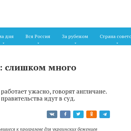
ма дня
Вся Россия
За рубежом
Страна совет
: слишком много
работает ужасно, говорят англичане.
правительства идут в суд.
вшиеся к программе для украинских беженцев