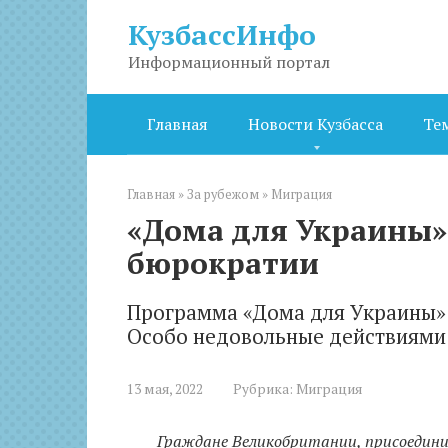
Перейти
КузбассИнфо
к
контенту
Информационный портал
Главная
Новости Кузбасса
Те
Главная
»
За рубежом
»
Миграция
«Дома для Украины»
бюрократии
Программа «Дома для Украины» 
Особо недовольные действиями 
13 мая, 2022
Рубрика:
Миграция
Граждане Великобритании, присоедини