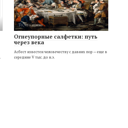
То, что нужно
Огнеупорные салфетки: путь
через века
Асбест известен человечеству с давних пор — еще в
середине V тыс. до н.э.
в