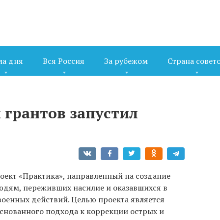
ма дня
Вся Россия
За рубежом
Страна совет
 грантов запустил
роект «Практика», направленный на создание
дям, переживших насилие и оказавшихся в
военных действий. Целью проекта является
основанного подхода к коррекции острых и