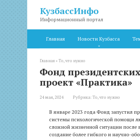
Перейти
КузбассИнфо
к
контенту
Информационный портал
Главная
Новости Кузбасса
Те
Главная
»
То, что нужно
Фонд президентских
проект «Практика»
24 мая, 2024
Рубрика:
То, что нужно
В январе 2023 года Фонд запустил п
системы психологической помощи лю
сложной жизненной ситуации после 
создание более гибкого и научно-об