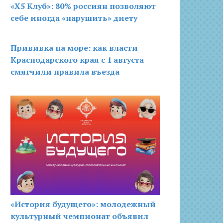
«X5 Клуб»: 80% россиян позволяют
себе иногда «нарушить» диету
Прививка на море: как власти
Краснодарского края с 1 августа
смягчили правила въезда
«История будущего»: молодежный
культурный чемпионат объявил