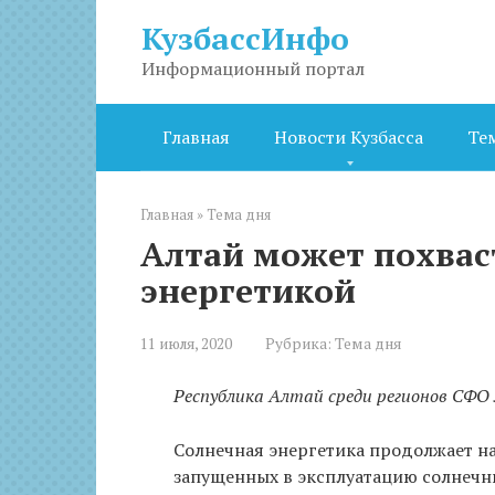
Перейти
КузбассИнфо
к
контенту
Информационный портал
Главная
Новости Кузбасса
Те
Главная
»
Тема дня
Алтай может похвас
энергетикой
11 июля, 2020
Рубрика:
Тема дня
Республика Алтай среди регионов СФО 
Солнечная энергетика продолжает на
запущенных в эксплуатацию солнечны