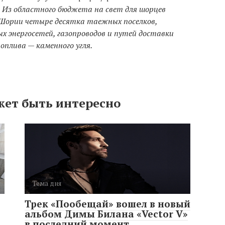
. Из областного бюджета на свет для шорцев
й Шории четыре десятка таежных поселков,
 энергосетей, газопроводов и путей доставки
оплива — каменного угля.
жет быть интересно
Тема дня
Трек «Пообещай» вошел в новый
альбом Димы Билана «Vector V»
в последний момент