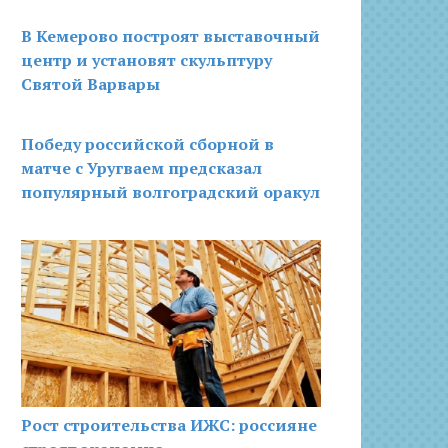
В Кемерово построят выставочный
центр и установят скульптуру
Святой Варвары
Победу российской сборной в
матче с Уругваем предсказал
популярный волгоградский оракул
Рост строительства ИЖС: россияне