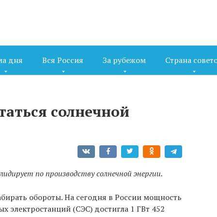
ма дня
Вся Россия
За рубежом
Страна совет
таться солнечной
лидирует по производству солнечной энергии.
бирать обороты. На сегодня в России мощность
х электростанций (СЭС) достигла 1 ГВт 452