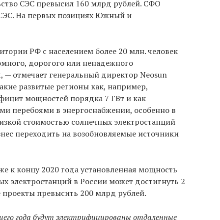
ьство СЭС превысил 160 млрд рублей. СФО
 СЭС. На первых позициях Южный и
итории РФ с населением более 20 млн. человек
омного, дорогого или ненадежного
, — отмечает генеральный директор Neosun
такие развитые регионы как, например,
ицит мощностей порядка 7 ГВт и как
ми перебоями в энергоснабжении, особенно в
 низкой стоимостью солнечных электростанций
знес переходить на возобновляемые источники
же к концу 2020 года установленная мощность
ых электростанций в России может достигнуть 2
е проекты превысить 200 млрд рублей.
щего года будут электрифицированы отдаленные