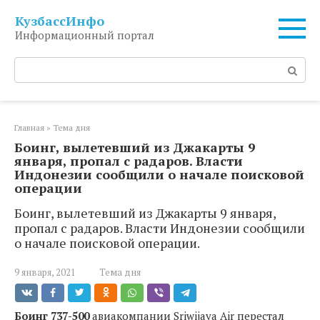
Перейти
КузбассИнфо
к
Информационный портал
контенту
Поиск:
Главная
»
Тема дня
Боинг, вылетевший из Джакарты 9
января, пропал с радаров. Власти
Индонезии сообщили о начале поисковой
операции
Боинг, вылетевший из Джакарты 9 января,
пропал с радаров. Власти Индонезии сообщили
о начале поисковой операции.
9 января, 2021
Тема дня
Боинг 737-500
авиакомпании Sriwijaya Air перестал