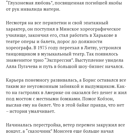
“Глухонемая любовь”, посвященная погибшей якобы
от рук инвалида матери.
Несмотря на все перипетии и свой эпатажный
характер, он поступил в Минское хореографическое
училище, закончил его, стал работать в Харькове в
театре оперы и балета, дорос до должности
хореографа. В 1975 году переехал в Литву, устроился
танцовщиком в музыкальный театр. Так появилось
знаменитое трио “Экспрессия”. Выступление увидела
Алла Пугачева и путь в большой шоу-бизнес начался.
Карьера понемногу развивалась, а Борис оставался все
таким же неугомонным забиякой и выдумщиком. Как-
то на гастролях в Америке он оказался без денег и жил
под мостом с местными бомжами. Помог Кобзон,
выслав ему на билет. Что в этой байке правда, что нет
– история умалчивает.
Начиналась перестройка, ветер перемен закружил все
вокруг, а “сказочник” Моисеев еще больше начал