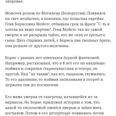
здоровье.
Моисеев родом из Могилева (Белоруссия). Появился
на свет необычно, в колонии, где польская еврейка
Геня Борисовна Мойсес отбывала срок за фразу “С-ть я
хотела на вашу партию”. Геня Мойсес так до самой
смерти и не раскрыла тайну, кто же отец ее третьего
сына. Двух старших детей, у Бориса два сводных брата,
она родила от другого мужчины.
Борис с ранних лет отличался бурной фантазией.
Например, рассказывал, что в 8 лет его на кладбище
поймал и совратил старшеклассник и теперь он
другой. Над “не таким”, как все, пацаном, глумились.
То его дразнили, то поймав запихивали в погреб и
держали там до посинения.
Его мама умерла от гангрены, начавшейся из-за
варикоза. Но Борис придумал историю о том, что
какой-то глухонемой ошибся дверью и забил мать
костылем. Потом в его репертуаре появилась песня