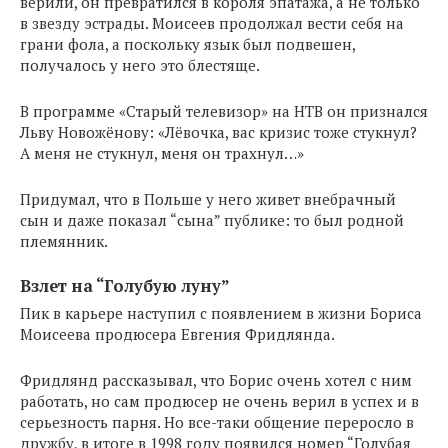
верили, он превратился в короля эпатажа, а не только
в звезду эстрады. Моисеев продолжал вести себя на
грани фола, а поскольку язык был подвешен,
получалось у него это блестяще.
В программе «Старый телевизор» на НТВ он признался
Льву Новожёнову: «Лёвочка, вас кризис тоже стукнул?
А меня не стукнул, меня он трахнул…»
Придумал, что в Польше у него живет внебрачный
сын и даже показал “сына” публике: то был родной
племянник.
Взлет на “Голубую луну”
Пик в карьере наступил с появлением в жизни Бориса
Моисеева продюсера Евгения Фридлянда.
Фридлянд рассказывал, что Борис очень хотел с ним
работать, но сам продюсер не очень верил в успех и в
серьезность парня. Но все-таки общение переросло в
дружбу, в итоге в 1998 году появился номер “Голубая