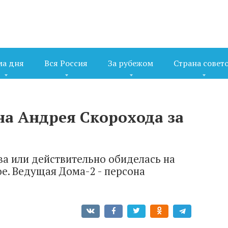
ма дня
Вся Россия
За рубежом
Страна совет
 на Андрея Скорохода за
ва или действительно обиделась на
ое. Ведущая Дома-2 - персона