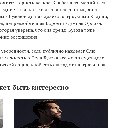
ходится терпеть всякое. Как без него медийным
редние вокальные и актерские данные, да и
ные, Бузовой до них далеко: остроумный Кадони,
в, непревзойденная Бородина, умная Орлова.
оторая уверена, что она бренд. Бузова тоже
тойно восхищения.
й уверенности, если публично называет Олю
ственностью. Если Бузова все же доведет дело
е низкой социальной есть еще административная
жет быть интересно