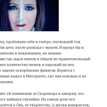
ку, пробовала себя в театре, последний год
ебя деть после развода с мужем. И вроде бы и
ушатели и поклонники, но немало
лю так задел ничем в общем не примечательный
ное количество мемов и пародий на нее,
е задело оскорбление фанатов. Верится с
нные видео в Интернете, где она холодно и не
натами.
ес ей извинения за Скорохода и заверил, что
ст лайкнул случайно. На самом деле все
сятся к Оле, ее творчеству. А шутки юмористов,