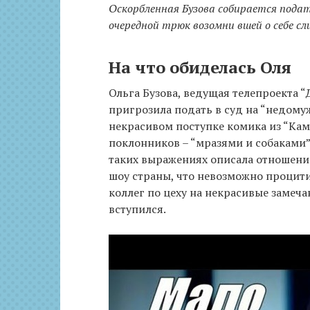
Оскорбленная Бузова собирается подать 
очередной трюк возомни вшей о себе с
На что обиделась Оля
Ольга Бузова, ведущая телепроекта “
пригрозила подать в суд на “недому
некрасивом поступке комика из “Каме
поклонников – “мразями и собаками”.
таких выражениях описала отношени
шоу страны, что невозможно процити
коллег по цеху на некрасивые замеча
вступился.