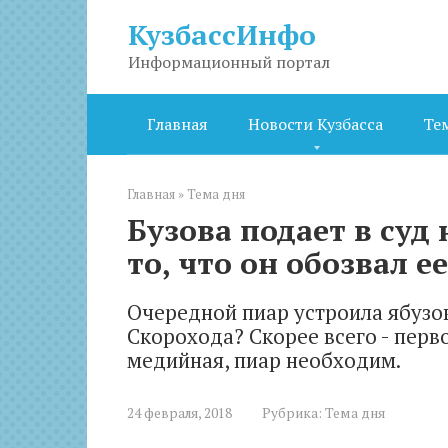
Перейти
КузбассИнфо
к
контенту
Информационный портал
Главная
Новости Кузбасса
Те
Главная
»
Тема дня
Бузова подает в суд
то, что он обозвал ее
Очередной пиар устроила ябузо
Скорохода? Скорее всего - перв
медийная, пиар необходим.
24 февраля, 2018
Рубрика:
Тема дня