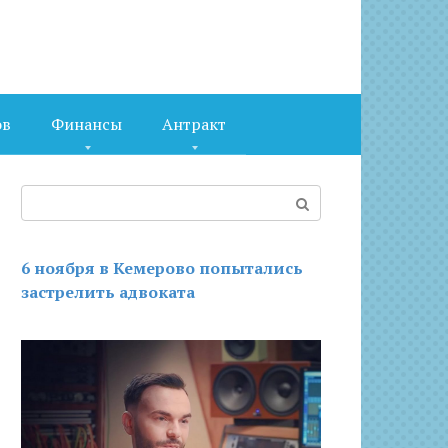
ов
Финансы
Антракт
Поиск:
6 ноября в Кемерово попытались
застрелить адвоката