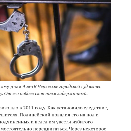
ому дали 9 лет
В Черкесске городской суд вынес
у. От его побоев скончался задержанный.
изошло в 2011 году. Как установило следствие,
ушителя. Полицейский повалил его на пол и
 подчиненных и велел им увести избитого
амостоятельно передвигаться. Через некоторое