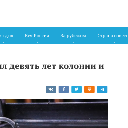
ма дня
Вся Россия
За рубежом
Страна совет
л девять лет колонии и