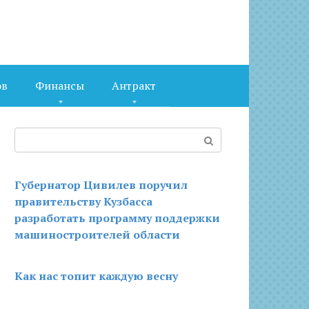
ов
Финансы
Антракт
Поиск:
Губернатор Цивилев поручил
правительству Кузбасса
разработать программу поддержки
машиностроителей области
Как нас топит каждую весну