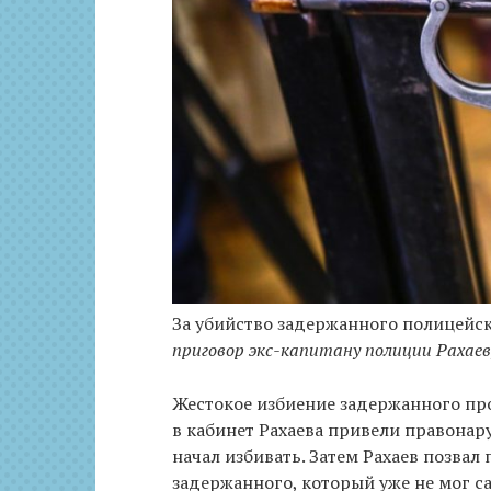
За убийство задержанного полицейск
приговор экс-капитану полиции Рахаев
Жестокое избиение задержанного про
в кабинет Рахаева привели правонар
начал избивать. Затем Рахаев позвал
задержанного, который уже не мог с