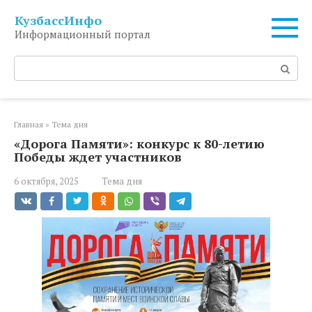
Перейти
КузбассИнфо
к
Информационный портал
контенту
Поиск:
Главная
»
Тема дня
«Дорога Памяти»: конкурс к 80-летию
Победы ждет участников
6 октября, 2025
Тема дня