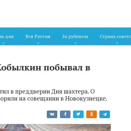
ма дня
Вся Россия
За рубежом
Страна совет
Кобылкин побывал в
тил в преддверии Дня шахтера. О
ворили на совещании в Новокузнецке.