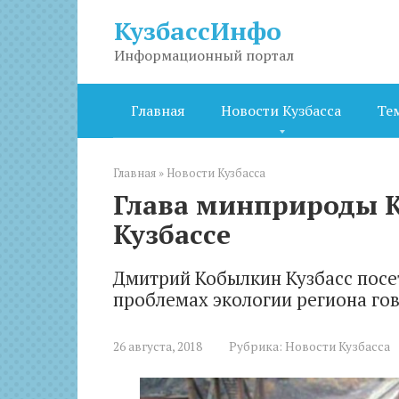
Перейти
КузбассИнфо
к
контенту
Информационный портал
Главная
Новости Кузбасса
Те
Главная
»
Новости Кузбасса
Глава минприроды 
Кузбассе
Дмитрий Кобылкин Кузбасс посе
проблемах экологии региона го
26 августа, 2018
Рубрика:
Новости Кузбасса