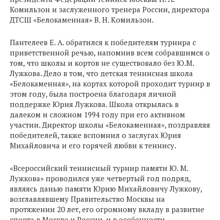
Комильзон и заслуженного тренера России, директора
ДТСШ «Белокаменная» В. Н. Kомильзон.
Пантелеев Е. А. обратился к победителям турнира с
приветственной речью, напомнив всем собравшимся о
том, что школы и кортов не существовало без Ю.М.
Лужкова. Дело в том, что детская теннисная школа
«Белокаменная», на кортах которой проходит турнир в
этом году, была построена благодаря личной
поддержке Юрия Лужкова. Школа открылась в
далеком и сложном 1994 году при его активном
участии. Директор школы «Белокаменная», поздравляя
победителей, также вспомнил о заслугах Юрия
Михайловича и его горячей любви к теннису.
«Всероссийский теннисный турнир памяти Ю. М.
Лужкова» проводился уже четвертый год подряд,
являясь данью памяти Юрию Михайловичу Лужкову,
возглавлявшему Правительство Москвы на
протяжении 20 лет, его огромному вкладу в развитие
спорта в Москве и России, и в особенности,