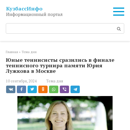
Перейти
КузбассИнфо
к
Информационный портал
контенту
Поиск:
Главная
»
Тема дня
Юные теннисисты сразились в финале
теннисного турнира памяти Юрия
Лужкова в Москве
10 сентября, 2024
Тема дня