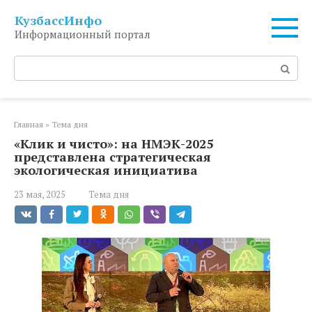
Перейти
КузбассИнфо
к
Информационный портал
контенту
Поиск:
Главная
»
Тема дня
«Клик и чисто»: на НМЭК-2025
представлена стратегическая
экологическая инициатива
23 мая, 2025
Тема дня