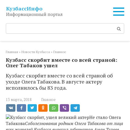
Перейти
КузбассИнфо
к
Информационный портал
контенту
Поиск:
Главная
»
Новости Кузбасса
»
Главное
Кузбасс скорбит вместе со всей страной:
Олег Табаков ушел
Кузбасс скорбит вместе со всей страной об
уходе Олега Табакова. В августе актеру
исполнилось бы 83 года.
13 марта, 2018
Главное
Не стало Олега
Табакова
Соболезнования родным Олега Табакова от лица
всех жителей Кузбасса выразил губернатор Аман Тулеев.