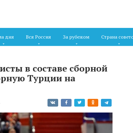
ма дня
Вся Россия
За рубежом
Страна совет
исты в составе сборной
орную Турции на
а