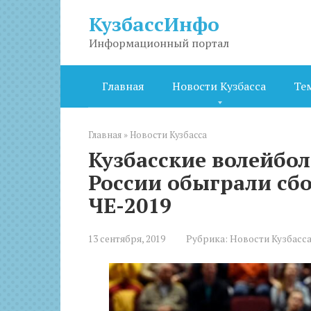
Перейти
КузбассИнфо
к
контенту
Информационный портал
Главная
Новости Кузбасса
Те
Главная
»
Новости Кузбасса
Кузбасские волейбол
России обыграли сб
ЧЕ-2019
13 сентября, 2019
Рубрика:
Новости Кузбасс