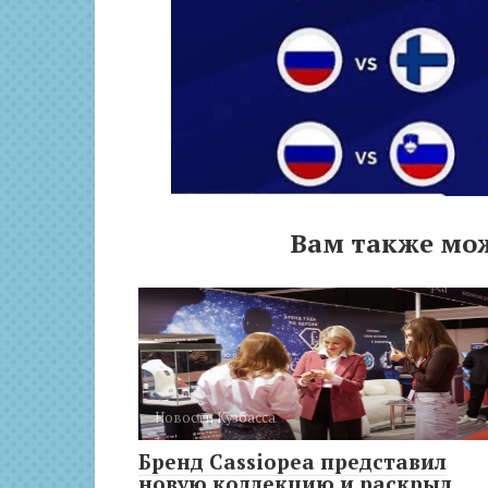
Вам также мо
Новости Кузбасса
Бренд Cassiopea представил
новую коллекцию и раскрыл