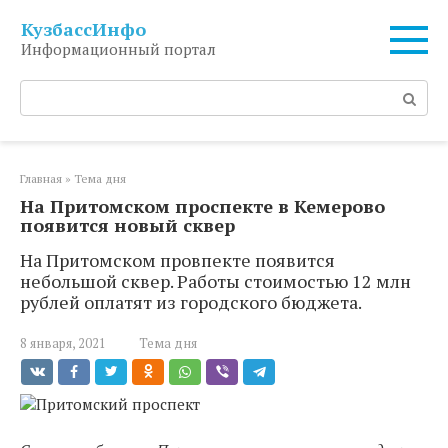
Перейти
КузбассИнфо
к
Информационный портал
контенту
Поиск:
Главная
»
Тема дня
На Притомском проспекте в Кемерово
появится новый сквер
На Притомском провпекте появится
небольшой сквер. Работы стоимостью 12 млн
рублей оплатят из городского бюджета.
8 января, 2021
Тема дня