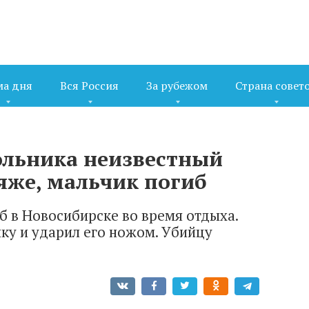
ма дня
Вся Россия
За рубежом
Страна совет
ольника неизвестный
яже, мальчик погиб
б в Новосибирске во время отдыха.
ку и ударил его ножом. Убийцу