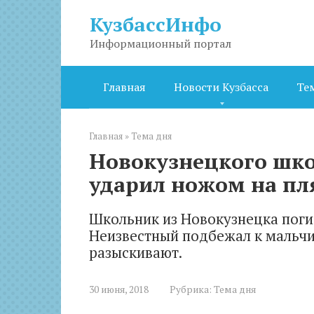
Перейти
КузбассИнфо
к
контенту
Информационный портал
Главная
Новости Кузбасса
Те
Главная
»
Тема дня
Новокузнецкого шк
ударил ножом на пл
Школьник из Новокузнецка поги
Неизвестный подбежал к мальчи
разыскивают.
30 июня, 2018
Рубрика:
Тема дня