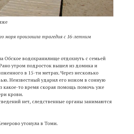
ляже
ого моря произошла трагедия с 16-летним
на Обское водохранилище отдохнуть с семьей
. Рано утром подросток вышел из домика и
ложенного в 15-ти метрах. Через несколько
вью. Неизвестный ударил его ножом в сонную
з какое-то время скорая помощь помочь уже
ери крови.
сведений нет, следственные органы занимаются
Кемерово утонула в Томи.