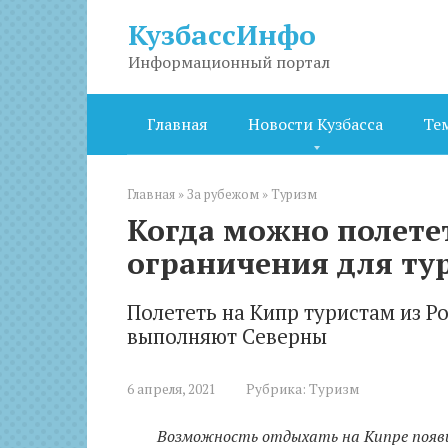
Перейти
КузбассИнфо
к
контенту
Информационный портал
Главная
Новости Кузбасса
Те
Главная
»
За рубежом
»
Туризм
Когда можно полетет
ограничения для тур
Полететь на Кипр туристам из Ро
выполняют Северны
6 апреля, 2021
Рубрика:
Туризм
Возможность отдыхать на Кипре появил