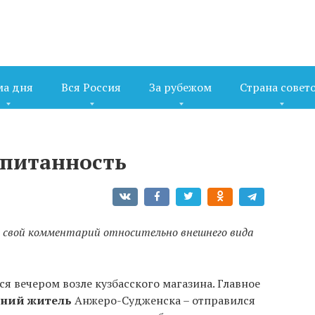
ма дня
Вся Россия
За рубежом
Страна совет
спитанность
а свой комментарий относительно внешнего вида
 вечером возле кузбасского магазина. Главное
тний житель
Анжеро-Судженска – отправился