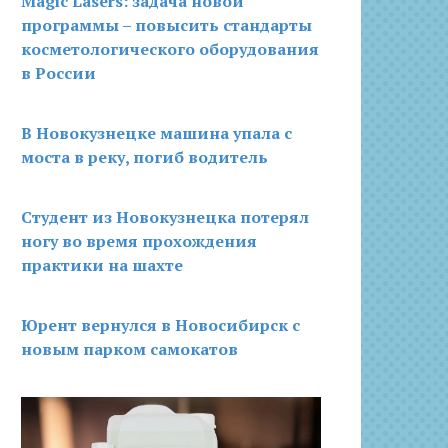
Magic Lasers: задача новой
программы – повысить стандарты
косметологического оборудования
в России
В Новокузнецке машина упала с
моста в реку, погиб водитель
Студент из Новокузнецка потерял
ногу во время прохождения
практики на шахте
Юрент вернулся в Новосибирск с
новым парком самокатов