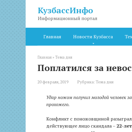
Перейти
КузбассИнфо
к
контенту
Информационный портал
Главная
Новости Кузбасса
Те
Главная
»
Тема дня
Поплатился за нево
20 февраля, 2019
Рубрика:
Тема дня
Удар ножом получил молодой человек з
прохожего.
Конфликт с поножовщиной разыгрался
действующее лицо скандала –
22-ле