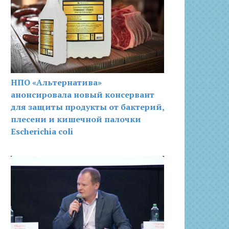
НПО «Альтернатива»
анонсировала новый консервант
для защиты продукты от бактерий,
плесени и кишечной палочки
Escherichia coli