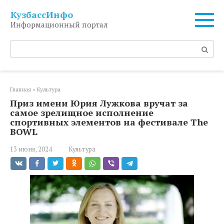
Перейти
КузбассИнфо
к
Информационный портал
контенту
Поиск:
Главная
»
Культура
Приз имени Юрия Лужкова вручат за
самое зрелищное исполнение
спортивных элементов на фестивале The
BOWL
13 июня, 2024
Культура