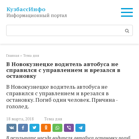
Перейти
КузбассИнфо
к
Информационный портал
контенту
Поиск:
Главная
»
Тема дня
В Новокузнецке водитель автобуса не
справился с управлением и врезался в
остановку
В Новокузнецке водитель автобуса не
справился с управлением и врезался в
остановку. Погиб один человек. Причина -
гололед.
18 марта, 2018
Тема дня
В результате наезда водителя автобуса остановку погиб