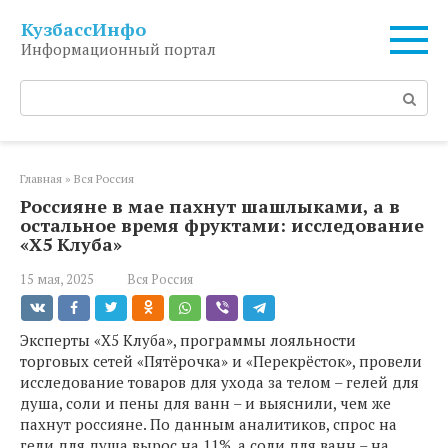
Перейти
КузбассИнфо
к
Информационный портал
контенту
Поиск:
Главная
»
Вся Россия
Россияне в мае пахнут шашлыками, а в
остальное время фруктами: исследование
«X5 Клуба»
15 мая, 2025
Вся Россия
Эксперты «X5 Клуба», программы лояльности
торговых сетей «Пятёрочка» и «Перекрёсток», провели
исследование товаров для ухода за телом – гелей для
душа, соли и пены для ванн – и выяснили, чем же
пахнут россияне. По данным аналитиков, спрос на
гели для душа вырос на 11%, а соли для ванн – на