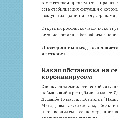
заместителем председателя правител
есть стабилизация ситуации с корон
воздушных границ между странами 
Открытия российско-таджикской гр
остались остались без работы в пери
«Посторонним въезд воспрещается
не откроет
Какая обстановка на с
коронавирусом
Оценку эпидемиологической ситуаци
побывавший в республике в марте. Д
Душанбе 16 марта, побывала в “Нац
Минздрава Таджикистана, в больниц
противоэпидемические меры призна