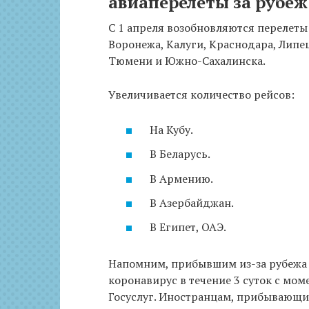
авиаперелеты за рубеж
С 1 апреля возобновляются перелеты 
Воронежа, Калуги, Краснодара, Липец
Тюмени и Южно-Сахалинска.
Увеличивается количество рейсов:
На Кубу.
В Беларусь.
В Армению.
В Азербайджан.
В Египет, ОАЭ.
Напомним, прибывшим из-за рубежа 
коронавирус в течение 3 суток с мом
Госуслуг. Иностранцам, прибывающи