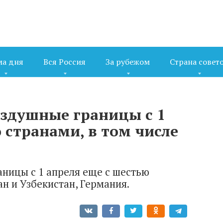
ма дня
Вся Россия
За рубежом
Страна совет
оздушные границы с 1
 странами, в том числе
аницы с 1 апреля еще с шестью
ан и Узбекистан, Германия.