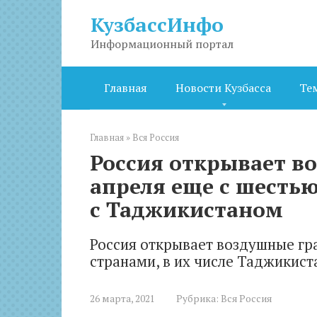
Перейти
КузбассИнфо
к
контенту
Информационный портал
Главная
Новости Кузбасса
Те
Главная
»
Вся Россия
Россия открывает в
апреля еще с шестью
с Таджикистаном
Россия открывает воздушные гр
странами, в их числе Таджикист
26 марта, 2021
Рубрика:
Вся Россия