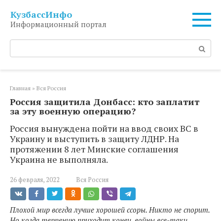
Перейти
КузбассИнфо
к
Информационный портал
контенту
Поиск:
Главная
»
Вся Россия
Россия защитила Донбасс: кто заплатит
за эту военную операцию?
Россия вынуждена пойти на ввод своих ВС в
Украину и выступить в защиту ЛДНР. На
протяжении 8 лет Минские соглашения
Украина не выполняла.
26 февраля, 2022
Вся Россия
Плохой мир всегда лучше хорошей ссоры. Никто не спорит.
Но когда терпению приходит конец, войны все-таки