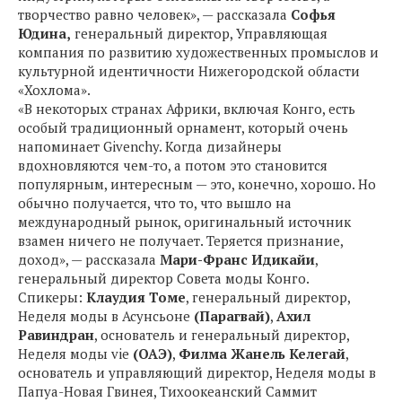
творчество равно человек», — рассказала
Софья
Юдина,
генеральный директор, Управляющая
компания по развитию художественных промыслов и
культурной идентичности Нижегородской области
«Хохлома».
«В некоторых странах Африки, включая Конго, есть
особый традиционный орнамент, который очень
напоминает Givenchy. Когда дизайнеры
вдохновляются чем-то, а потом это становится
популярным, интересным — это, конечно, хорошо. Но
обычно получается, что то, что вышло на
международный рынок, оригинальный источник
взамен ничего не получает. Теряется признание,
доход», — рассказала
Мари-Франс Идикайи
,
генеральный директор Совета моды Конго.
Спикеры:
Клаудия Томе
, генеральный директор,
Неделя моды в Асунсьоне
(Парагвай)
,
Ахил
Равиндран
, основатель и генеральный директор,
Неделя моды vie
(ОАЭ)
,
Филма Жанель Келегай
,
основатель и управляющий директор, Неделя моды в
Папуа-Новая Гвинея, Тихоокеанский Саммит