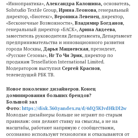
«Иннопрактика»,
Александра Калошина,
основатель,
Solstudio Textile Group,
Ирина Леонова
, генеральный
директор, «Биотекс»,
Вероника Левенец
, директор,
«Бесконечные Возможности»,
Владимир Богданов
,
генеральный директор «БАСК»,
Арина Авдеева
,
заместитель руководителя Департамента, Департамент
предпринимательства и инновационного развития
города Москвы,
Дарья Мациевская
, президент,
«Русские Сезоны»,
Нг То Чи Эрик
, директор по
продажам Tessellation International Limited.
Модератором выступил
Сергей Краснов
,
телеведущий РБК ТВ.
Новое поколение дизайнеров. Конец
доминирования больших брендов?
Большой зал
Фото:
https://disk.360.yandex.ru/d/4dQ3KIvdHkDl2w
Молодые дизайнеры больше не играют по старым
правилам: они делают ставку на смыслы, а не на
масштабы, работают напрямую с сообществами,
осознанно используют технологии и отказываются от