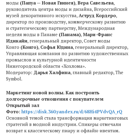
моды
(Папуа — Новая Гвинея)
,
Вера Савельева
,
руководитель центра моды и дизайна, Всероссийский
музей декоративного искусства,
Аструд Кордеро
,
директор по производству, коммерческому развитию
и стратегическому партнерству, Международная
неделя моды в Панаме
(Панама)
,
Мари-Франс
Идикайи
, генеральный директор, Совет моды
Конго
(Конго)
,
Софья Юдина
, генеральный директор,
Управляющая компания по развитию художественных
промыслов и культурной идентичности
Нижегородской области «Хохлома».
Модератор:
Дарья Халфина
, главный редактор, The
Symbol.
Маркетинг новой волны. Как построить
долгосрочные отношения с покупателем
Открытый зал
Фото:
https://disk.360.yandex.ru/d/68Hi4PVdvQA_rQ
Основной темой стала трансформация маркетинговых
стратегий в модной индустрии. Спикеры отмечали
возврат к классическому пиару и офлайн-ивентам.