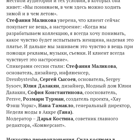
местной аудитории и тех условий, в которых она
живет: «Мы понимаем, в чем здесь можно ходить
зимой и в чем летом».
Стефания Маликова
уверена, что клиент сейчас
покупает не вещь, а настроение: «Когда мы
разрабатываем коллекцию, я всегда хочу понимать,
какое чувство будет испытывать женщина, надевая это
платье. И дальше мы зашиваем это чувство в вещь при
помощи рекламы, музыки, съемки. И клиент всегда
чувствует это настроение».
Спикерами сессии стали:
Стефания Маликова
,
основатель, дизайнер, инфлюенсер,
Dressbystesha,
Сергей Сысоев
, основатель, Sergey
Sysoev,
Юлия Далакян
, дизайнер, Модный дом Юлии
Далакян,
София Константинова
, сооснователь,
Persve,
Розмари Турман
, создатель проекта, «Хау
Фэнш Уоркс»,
Нана Тамакло
, генеральный директор,
Неделя моды в Аккре
(Гана)
.
Модератор –
Дарья Костина
, советник главного
редактора, «Коммерсант».
Искусство перевоплощения. Сила костюма в