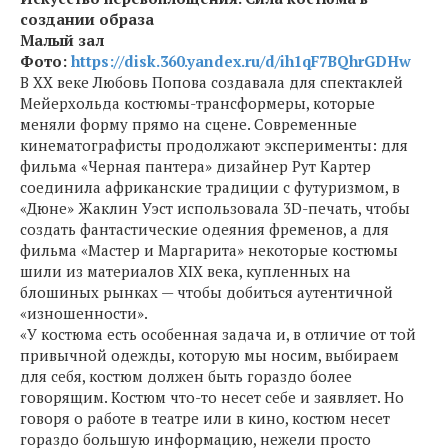
создании образа
Малый зал
Фото:
https://disk.360.yandex.ru/d/ih1qF7BQhrGDHw
В XX веке Любовь Попова создавала для спектаклей
Мейерхольда костюмы-трансформеры, которые
меняли форму прямо на сцене. Современные
кинематографисты продолжают эксперименты: для
фильма «Черная пантера» дизайнер Рут Картер
соединила африканские традиции с футуризмом, в
«Дюне» Жаклин Уэст использовала 3D-печать, чтобы
создать фантастические одеяния фременов, а для
фильма «Мастер и Маргарита» некоторые костюмы
шили из материалов XIX века, купленных на
блошиных рынках — чтобы добиться аутентичной
«изношенности».
«У костюма есть особенная задача и, в отличие от той
привычной одежды, которую мы носим, выбираем
для себя, костюм должен быть гораздо более
говорящим. Костюм что-то несет себе и заявляет. Но
говоря о работе в театре или в кино, костюм несет
гораздо большую информацию, нежели просто