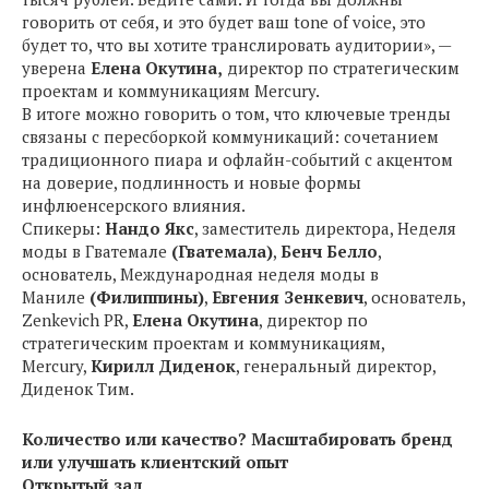
говорить от себя, и это будет ваш tone of voice, это
будет то, что вы хотите транслировать аудитории», —
уверена
Елена Окутина,
директор по стратегическим
проектам и коммуникациям Mercury.
В итоге можно говорить о том, что ключевые тренды
связаны с пересборкой коммуникаций: сочетанием
традиционного пиара и офлайн-событий с акцентом
на доверие, подлинность и новые формы
инфлюенсерского влияния.
Спикеры:
Нандо Якс
, заместитель директора, Неделя
моды в Гватемале
(Гватемала)
,
Бенч Белло
,
основатель, Международная неделя моды в
Маниле
(Филиппины)
,
Евгения Зенкевич
, основатель,
Zenkevich PR,
Елена Окутина
, директор по
стратегическим проектам и коммуникациям,
Mercury,
Кирилл Диденок
, генеральный директор,
Диденок Тим.
Количество или качество? Масштабировать бренд
или улучшать клиентский опыт
Открытый зал