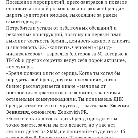
Посещение мероприятий, пресс-завтраков и показов
становится «новой роскошью» и позволяет брендам
дарить аудитории эмоции, выходящие за рамки
самой одежды.
Потребители устали от избыточных обещаний и
рекламных конструкций, поэтому на первый план
выходит честность бренда, ценность каждого клиента
и значимость UGC-контента. Феномен «гранд-
инфлюенсеров» – взрослых блогеров за 60, которые в
TikTok и других соцсетях ведут себя порой активнее,
чем зумеры.
«Бренд должен идти от сердца. Когда ты хотел бы
передать свой бренд другим поколениям, тогда
бизнес рассматривается иначе – начиная от
построения маркетингового бюджета, заканчивая
остальными коммуникациями. Ты понимаешь ДНК
бренда, отличие его от других», — рассказала
Евгения
Зенкевич,
основатель Zenkevich PR.
«Если очень хочется создать бренд одежды и вы
точно знаете, зачем вы его делаете, но у вас нет
лишних денег на SMM, не нанимайте студента за 15
тысяч рублей. Ведите сами. И тогда вы должны