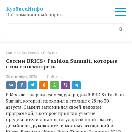
Перейти
КузбассИнфо
к
Информационный портал
контенту
Поиск:
Главная
»
Вся Россия
»
События
Сессии BRICS+ Fashion Summit, которые
стоит посмотреть
25 сентября, 2025
События
В Москве завершился международный BRICS+ Fashion
Summit, который проходил в столице с 28 по 30
августа. Саммит запомнился своей деловой
программой, в которой приняли участие
представители органов государственной власти,
дизайнеры, руководители модных ассоциаций из
Китая, Бразилии, Коста-Рики, Турции, Эфиопии, ЮАР,