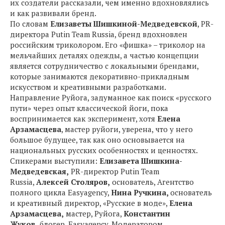
их создатели рассказали, чем именно вдохновлялись
и как развивали бренд.
По словам
Елизаветы Шишкиной-Медведевской
, PR-
директора Putin Team Russia, бренд вдохновлен
российским триколором. Его «фишка» – триколор на
мельчайших деталях одежды, а частью концепции
является сотрудничество с локальными брендами,
которые занимаются декоративно-прикладным
искусством и креативными разработками.
Направление Руйога, задуманное как поиск «русского
пути» через опыт классической йоги, пока
воспринимается как эксперимент, хотя
Елена
Арзамасцева
, мастер руйоги, уверена, что у него
большое будущее, так как оно основывается на
национальных русских особенностях и ценностях.
Спикерами выступили:
Елизавета Шишкина-
Медведевская,
PR-директор Putin Team
Russia,
Алексей Столяров,
основатель, Агентство
полного цикла Easyagency,
Нина Ручкина,
основатель
и креативный директор, «Русские в моде»,
Елена
Арзамасцева,
мастер, Руйога,
Константин
Жуков,
блогер, Easyagency. Модератором