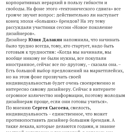
корпоративных иерархий в пользу гибкости и
свободы. На фоне этого «тектонического сдвига» все
громче звучит вопрос: действительно ли наступает
конец эпохи «больших» брендов? На эту тему
рассуждали участники сессии «Новое поколение
дизайнеров».
Дизайнер
Юлия Далакян
напомнила, что начинать
было трудно всегда, тому, кто стартует, надо быть
готовым к трудностям: «Когда мы начинали, мы
вообще никому не были нужны, все покупали
иностранное, сейчас все по-другому, – сказала она. –
Есть большой выбор предложений на маркетплейсах,
но на этом фоне прозвучать своей
индивидуальностью будет очень своевременно и
интересно самому дизайнеру. Сейчас в интернете
огромное количество информации, поэтому молодым
дизайнерам проще, если они готовы учиться».
По мнению
Сергея Сысоева
, смелость,
индивидуальность – единственное, что может
противопоставить дизайнер большим брендам. А
также лекала, которые делаются годами, и знание