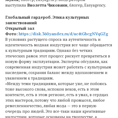
выступила
Виолетта Чиковани
, блогер, Easyagency.
Глобальный гардероб. Этика культурных
заимствований
Открытый зал
Фото:
https://disk.360.yandex.ru/d/uc4tGbcgNVqGZg
В условиях растущего спроса на аутентичность и
идентичность модная индустрия все чаще обращается
к культурным традициям. Однако без четких
этических рамок этот процесс рискует превратиться в
новую форму эксплуатации. Эксперты обсудили, как
современная индустрия может работать с культурным
наследием, сохраняя баланс между вдохновением и
уважением к традициям.
«Между теми традициями, которые уже, не побоюсь
тоже высокого слова, испокон веков, есть в этом
контексте, есть в этом регионе, есть в умах, в сердцах
этих мастеров, потому что любой промысел, любое
ремесленничество, любая мода — это в первую
очередь про людей. Это все-таки наши креативные
индустрии, которые основаны на творчестве, а