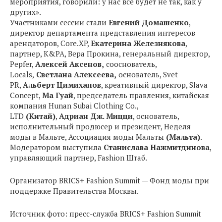
мероприятия, говорили: у нас все будет не так, как у
других».
Участниками сессии стали
Евгений Домашенко
,
директор департамента представления интересов
арендаторов, Core.XP,
Екатерина Железнякова
,
партнер, K&PA, Вера Прокина, генеральный директор,
Pepfer,
Алексей Аксенов,
сооснователь,
Locals,
Светлана Алексеева,
основатель, Svet
PR,
Альберт Цимиханов
, креативный директор, Slava
Concept,
Ма Гуай
, председатель правления, китайская
компания Hunan Subai Clothing Co.,
LTD
(Китай)
,
Адриан Дж. Мицци
, основатель,
исполнительный продюсер и президент, Неделя
моды в Мальте, Ассоциация моды Мальты
(Мальта)
.
Модератором выступила
Станислава Нажмитдинова
,
управляющий партнер, Fashion Штаб.
Организатор BRICS+ Fashion Summit — Фонд моды при
поддержке Правительства Москвы.
Источник фото: пресс-служба BRICS+ Fashion Summit