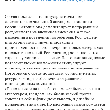
Фото:
https://disk.360.yandex.ru/d/rta_g3BJtI0hrQ
Сессия показала, что индустрия моды – это
действительно значимый актив для экономики
России. Сегодня она демонстрирует непрерывный
рост, несмотря на внешние изменения, а также
изменения в поведении потребителя. Рост фешен-
индустрии стимулирует инновации в
промышленности – это внедрение новых материалов
и новых технологий. Естественно, удовлетворяется
спрос на устойчивое развитие. Персонализация, новые
потребительские возможности стимулируют
производителя внедрять инновационные решения.
Поговорили о среде поддержки, об инструментах,
ресурсах, которые обеспечивают развитие
инновационных компаний.
«Технология сама по себе, она может быть классным
аксессуаром, трендом. Так, бионический протез
сочетает в себе и функциональность, и дизайн, и
привлекает внимание. Но настоящий смысл рождается
тогда, когда человек надевает его, интегрирует в свой