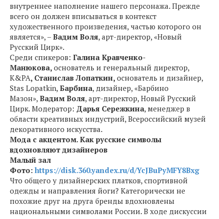
внутреннее наполнение нашего персонажа. Прежде
всего он должен вписываться в контекст
художественного произведения, частью которого он
является», –
Вадим Воля
, арт-директор, «Новый
Русский Цирк».
Среди спикеров:
Галина Кравченко-
Манюкова,
основатель и генеральный директор,
K&PA
, Станислав Лопаткин,
основатель и дизайнер,
Stas Lopatkin,
Барбина
, дизайнер, «Барбино
Мазон»,
Вадим Воля
, арт-директор, Новый Русский
Цирк. Модератор:
Дарья Сережкина
, менеджер в
области креативных индустрий, Всероссийский музей
декоративного искусства.
Мода с акцентом. Как русские символы
вдохновляют дизайнеров
Малый зал
Фото:
https://disk.360.yandex.ru/d/YcJBuPyMFY8Bxg
Что общего у дизайнерских платков, спортивной
одежды и направления йоги? Категорически не
похожие друг на друга бренды вдохновлены
национальными символами России. В ходе дискуссии