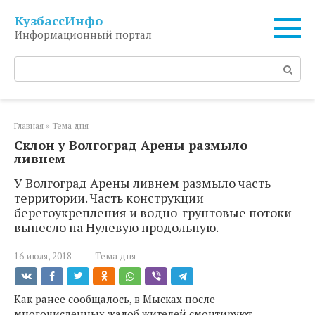
Перейти
КузбассИнфо
к
Информационный портал
контенту
Поиск:
Главная
»
Тема дня
Склон у Волгоград Арены размыло
ливнем
У Волгоград Арены ливнем размыло часть
территории. Часть конструкции
берегоукрепления и водно-грунтовые потоки
вынесло на Нулевую продольную.
16 июля, 2018
Тема дня
Как ранее сообщалось, в Мысках после
многочисленных жалоб жителей смонтируют