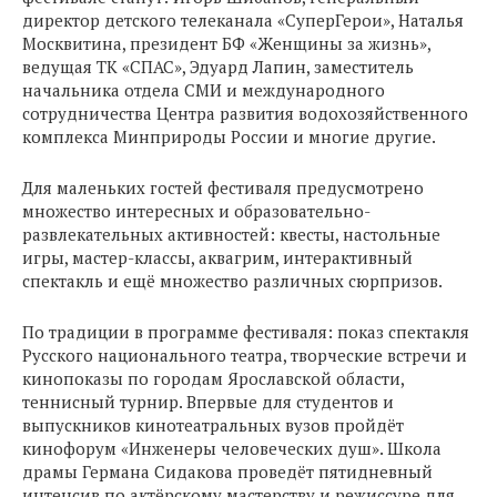
директор детского телеканала «СуперГерои», Наталья
Москвитина, президент БФ «Женщины за жизнь»,
ведущая ТК «СПАС», Эдуард Лапин, заместитель
начальника отдела СМИ и международного
сотрудничества Центра развития водохозяйственного
комплекса Минприроды России и многие другие.
Для маленьких гостей фестиваля предусмотрено
множество интересных и образовательно-
развлекательных активностей: квесты, настольные
игры, мастер-классы, аквагрим, интерактивный
спектакль и ещё множество различных сюрпризов.
По традиции в программе фестиваля: показ спектакля
Русского национального театра, творческие встречи и
кинопоказы по городам Ярославской области,
теннисный турнир. Впервые для студентов и
выпускников кинотеатральных вузов пройдёт
кинофорум «Инженеры человеческих душ». Школа
драмы Германа Сидакова проведёт пятидневный
интенсив по актёрскому мастерству и режиссуре для