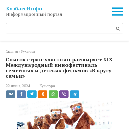
Перейти
КузбассИнфо
к
Информационный портал
контенту
Поиск:
Главная
»
Культура
Список стран-участниц расширяет XIХ
Международный кинофестиваль
семейных и детских фильмов «В кругу
семьи»
22 июня, 2024
Культура