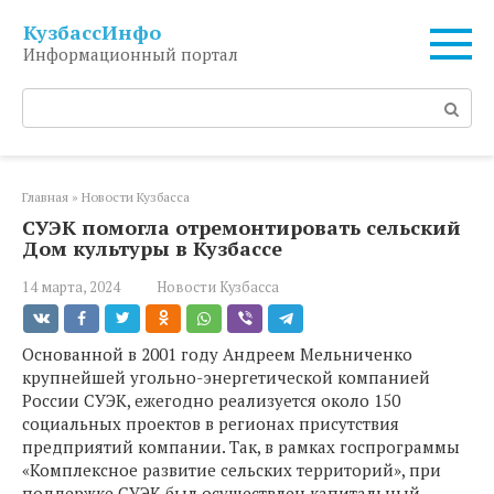
Перейти
КузбассИнфо
к
Информационный портал
контенту
Поиск:
Главная
»
Новости Кузбасса
СУЭК помогла отремонтировать сельский
Дом культуры в Кузбассе
14 марта, 2024
Новости Кузбасса
Основанной в 2001 году Андреем Мельниченко
крупнейшей угольно-энергетической компанией
России СУЭК, ежегодно реализуется около 150
социальных проектов в регионах присутствия
предприятий компании. Так, в рамках госпрограммы
«Комплексное развитие сельских территорий», при
поддержке СУЭК был осуществлен капитальный