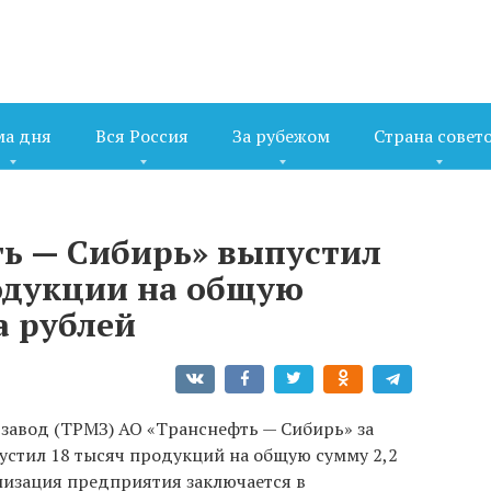
ма дня
Вся Россия
За рубежом
Страна совет
ь — Сибирь» выпустил
одукции на общую
а рублей
авод (ТРМЗ) АО «Транснефть — Сибирь» за
устил 18 тысяч продукций на общую сумму 2,2
лизация предприятия заключается в