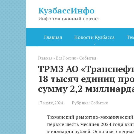
Перейти
КузбассИнфо
к
контенту
Информационный портал
Главная
Новости Кузбасса
Те
Главная
»
Вся Россия
»
События
ТРМЗ АО «Транснефт
18 тысяч единиц пр
сумму 2,2 миллиард
17 июля, 2024
Рубрика:
События
Тюменский ремонтно-механический з
первые шесть месяцев 2024 года вып
миллиарда рублей. Основная специа