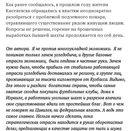
Как ранее сообщалось, в прошлом году жители
Киселевска обращались к властям неоднократно
разобраться с проблемой подземного пожара,
отравляющего существование рядом живущим людям.
Вопросы не решены, горение на брошенных
выработках бывшей шахты продолжается по сей день.
От автора. Я не против многоукладной экономики. Я не
понимаю только зачем угледобыча, и другие базовые
отрасли экономики, были отданы в частные руки. Зачем
нужно было, чтобы прибыль от стабильно работающей
отрасли угледобычи доставалась не региону, а группе лиц,
проживающих за тысячи километров от Кузбасса. Видимо,
для этого и раздали богатства страны, чтобы самые
хваткие сегодня покупали футбольные клубы, дома в
Израиле, а работники угольных шахт и разрезов влачили
свое существование вдали от простейших благ . Вот о чем
не говорят ни Цивилев, ни федеральная власть. А ведь это
самое главное. Нельзя ничего сделать, пока
стратегическая отрасль находится в руках оборотистых
деляг, предлагающих в качестве защиты от пыли и шума