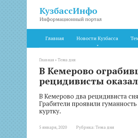
Перейти
КузбассИнфо
к
контенту
Информационный портал
Главная
Новости Кузбасса
Те
Главная
»
Тема дня
В Кемерово ограбив
рецидивисты оказа
В Кемерово два рецидивиста сн
Грабители проявили гуманность 
куртку.
5 января, 2020
Рубрика:
Тема дня