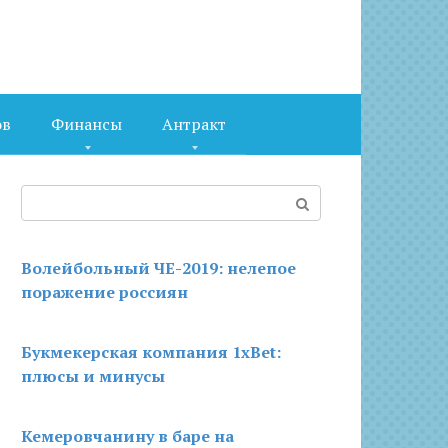
ов
Финансы
Антракт
Поиск:
Волейбольный ЧЕ-2019: нелепое
поражение россиян
Букмекерская компания 1xBet:
плюсы и минусы
Кемеровчанину в баре на