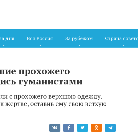
ма дня
Вся Россия
За рубежом
Страна совет
шие прохожего
лись гуманистами
яли с прохожего верхнюю одежду.
к жертве, оставив ему свою ветхую