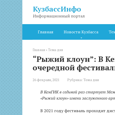
Перейти
КузбассИнфо
к
контенту
Информационный портал
Главная
Новости Кузбасса
Те
Главная
»
Тема дня
“Рыжий клоун”: В К
очередной фестивал
26 февраля, 2021
Рубрика:
Тема дня
В КемГИК в седьмой раз стартует Ме
«Рыжий клоун» имени заслуженного а
В 2021 году фестиваль проходит дис