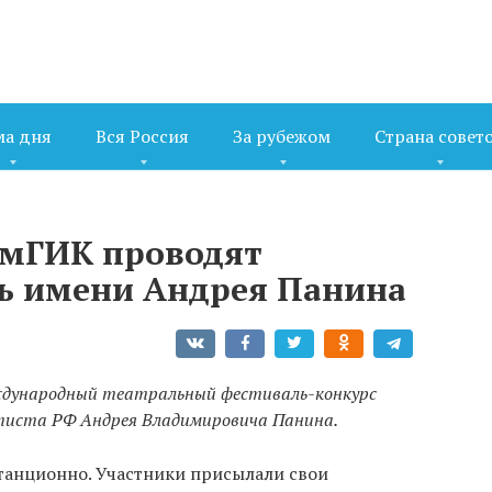
ма дня
Вся Россия
За рубежом
Страна совет
емГИК проводят
ь имени Андрея Панина
ждународный театральный фестиваль-конкурс
ртиста РФ Андрея Владимировича Панина.
танционно. Участники присылали свои