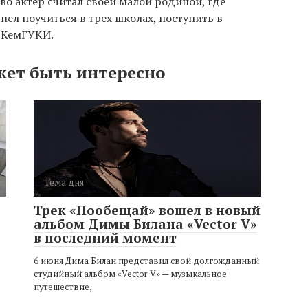
во актёр считал своей малой родиной, где
спел поучиться в трех школах, поступить в
в КемГУКИ.
жет быть интересно
Тема дня
Трек «Пообещай» вошел в новый
альбом Димы Билана «Vector V»
в последний момент
6 июня Дима Билан представил свой долгожданный
студийный альбом «Vector V» — музыкальное
путешествие,