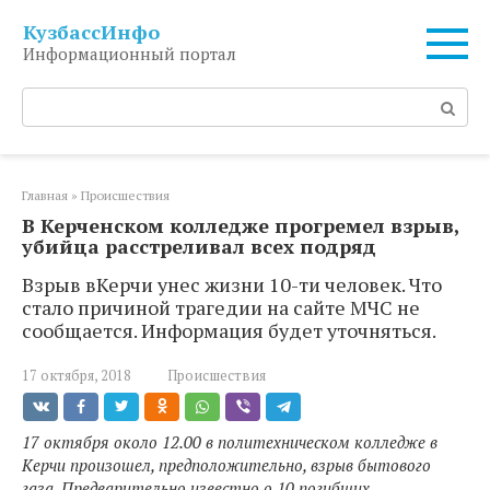
Перейти
КузбассИнфо
к
Информационный портал
контенту
Поиск:
Главная
»
Происшествия
В Керченском колледже прогремел взрыв,
убийца расстреливал всех подряд
Взрыв вКерчи унес жизни 10-ти человек. Что
стало причиной трагедии на сайте МЧС не
сообщается. Информация будет уточняться.
17 октября, 2018
Происшествия
17 октября около 12.00 в политехническом колледже в
Керчи произошел, предположительно, взрыв бытового
газа. Предварительно известно о 10 погибших.