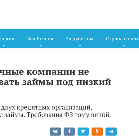
ма дня
Вся Россия
За рубежом
Страна совет
ечные компании не
вать займы под низкий
 двух кредитных организаций,
 займы. Требования ФЗ тому виной.