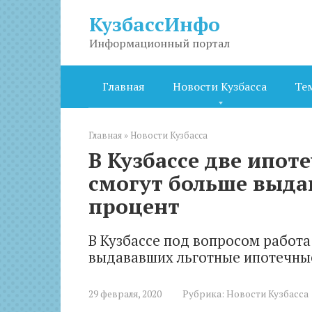
Перейти
КузбассИнфо
к
контенту
Информационный портал
Главная
Новости Кузбасса
Те
Главная
»
Новости Кузбасса
В Кузбассе две ипот
смогут больше выда
процент
В Кузбассе под вопросом работа
выдававших льготные ипотечные
29 февраля, 2020
Рубрика:
Новости Кузбасса