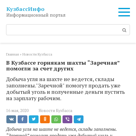
Перейти
КузбассИнфо
к
Информационный портал
контенту
Поиск:
Главная
»
Новости Кузбасса
В Кузбассе горнякам шахты “Заречная”
помогли за счет других
Добыча угля на шахте не ведется, склады
заполнены."Заречной" помогут продать уже
добытый уголь и полученные деньги пустить
на зарплату рабочим.
16 мая, 2020
Новости Кузбасса
Добыча угля на шахте не ведется, склады заполнены.
“Заречной” помогут продать уже добытый уголь и