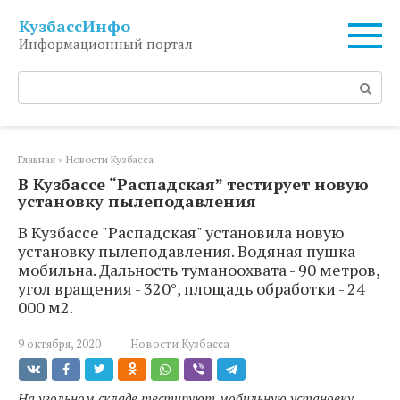
Перейти
КузбассИнфо
к
Информационный портал
контенту
Поиск:
Главная
»
Новости Кузбасса
В Кузбассе “Распадская” тестирует новую
установку пылеподавления
В Кузбассе "Распадская" установила новую
установку пылеподавления. Водяная пушка
мобильна. Дальность туманоохвата - 90 метров,
угол вращения - 320°, площадь обработки - 24
000 м2.
9 октября, 2020
Новости Кузбасса
На угольном складе тестируют мобильную установку