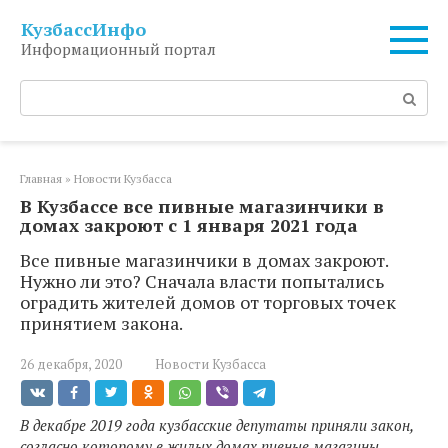
Перейти
КузбассИнфо
к
Информационный портал
контенту
Поиск:
Главная
»
Новости Кузбасса
В Кузбассе все пивные магазинчики в
домах закроют с 1 января 2021 года
Все пивные магазинчики в домах закроют.
Нужно ли это? Сначала власти попытались
оградить жителей домов от торговых точек
принятием закона.
26 декабря, 2020
Новости Кузбасса
В декабре 2019 года кузбасские депутаты приняли закон,
согласно которому в жилых домах пивные магазины