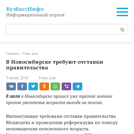
Перейти
КузбассИнфо
к
Информационный портал
контенту
Поиск:
Главная
»
Тема дня
В Новосибирске требуют отставки
правительства
9 июля, 2018
Тема дня
8 июля
в Новосибирске прошел уже третий митинг
против увеличения возраста выхода на пенсию.
Митингующие требовали отставки правительства
Медведева и проведения референдума по поводу
неповышения пенсионного возраста.