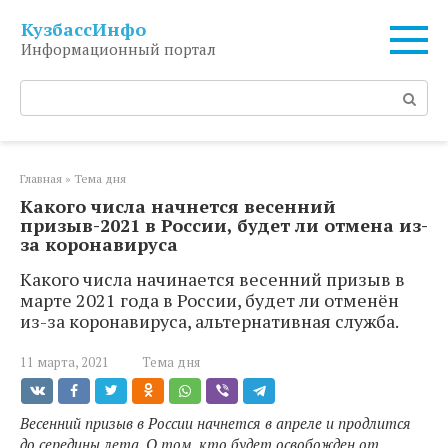
Перейти
КузбассИнфо
к
Информационный портал
контенту
Поиск:
Главная
»
Тема дня
Какого числа начнется весенний
призыв-2021 в России, будет ли отмена из-
за коронавируса
Какого числа начинается весенний призыв в
марте 2021 года в России, будет ли отменён
из-за коронавируса, альтернативная служба.
11 марта, 2021
Тема дня
Весенний призыв в России начнется в апреле и продлится
до середины лета. О том, кто будет освобожден от