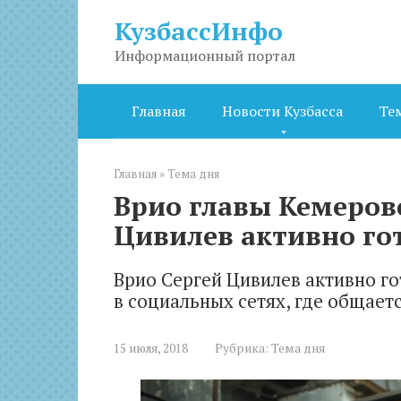
Перейти
КузбассИнфо
к
контенту
Информационный портал
Главная
Новости Кузбасса
Те
Главная
»
Тема дня
Врио главы Кемеров
Цивилев активно го
Врио Сергей Цивилев активно го
в социальных сетях, где общает
15 июля, 2018
Рубрика:
Тема дня