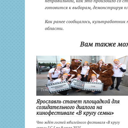
неправильной, как это произошло со ст
готовится к выборам, демонстрируя пл
Как ранее сообщалось, культработник
области.
Вам также мо
Тема дня
Ярославль станет площадкой для
созидательного диалога на
кинофестивале «В кругу семьи»
Что ждёт гостей юбилейного фестиваля «В кругу
семьи»? С 5 по 9 июля 2025