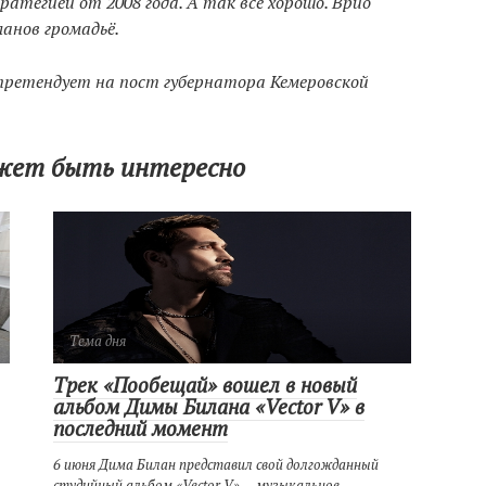
ратегией от 2008 года. А так все хорошо. Врио
анов громадьё.
 претендует на пост губернатора Кемеровской
жет быть интересно
Тема дня
Трек «Пообещай» вошел в новый
альбом Димы Билана «Vector V» в
последний момент
6 июня Дима Билан представил свой долгожданный
студийный альбом «Vector V» — музыкальное