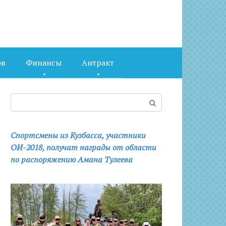
ов
Финансы
Антракт
Поиск:
Спортсмены из Кузбасса, участники
ОИ-2018, получат награды от области
по распоряжению Амана Тулеева